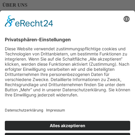
ÜBER UNS
Über ALLEGRA
Kontakt
SERVICE
Newsletter
Verlosung
ALLEGRA - Agentur für Kultur
Kalmitstr. 24, 68163 Mannheim
Tel.: 0621 83 21 270
E-Mail:
info@allegra-online.de
Facebook
Twitter
Instagram
Youtube
© 2018 ALLEGRA - Agentur für Kultur