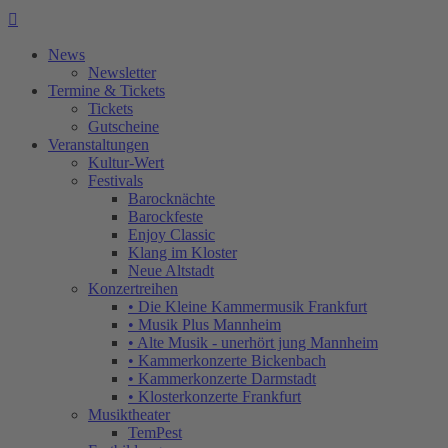

News
Newsletter
Termine & Tickets
Tickets
Gutscheine
Veranstaltungen
Kultur-Wert
Festivals
Barocknächte
Barockfeste
Enjoy Classic
Klang im Kloster
Neue Altstadt
Konzertreihen
• Die Kleine Kammermusik Frankfurt
• Musik Plus Mannheim
• Alte Musik - unerhört jung Mannheim
• Kammerkonzerte Bickenbach
• Kammerkonzerte Darmstadt
• Klosterkonzerte Frankfurt
Musiktheater
TemPest