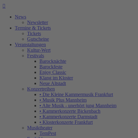

News
Newsletter
Termine & Tickets
Tickets
Gutscheine
Veranstaltungen
Kultur-Wert
Festivals
Barocknächte
Barockfeste
Enjoy Classic
Klang im Kloster
Neue Altstadt
Konzertreihen
• Die Kleine Kammermusik Frankfurt
• Musik Plus Mannheim
• Alte Musik - unerhört jung Mannheim
• Kammerkonzerte Bickenbach
• Kammerkonzerte Darmstadt
• Klosterkonzerte Frankfurt
Musiktheater
TemPest