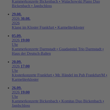
Kammerkonzerte Bickenbach • Walachowski Piano Duo
Bickenbach • Jagdschloss
29.08.
2026
30.08.
2026
Klang im Kloster
Frankfurt • Karmeliterkloster
05.09.
2026
19:00
Uhr
Kammerkonzerte Darmstadt • Guadagnini Trio
Darmstadt •
Haus der Deutsch-Balten
20.09.
2026
17:00
Uhr
Klosterkonzerte Frankfurt • Mr. Händel im Pub
Frankfurt/M •
Karmeliterkloster
26.09.
2026
19:00
Uhr
Kammerkonzerte Bickenbach • Komitas Duo
Bickenbach •
Jagdschloss