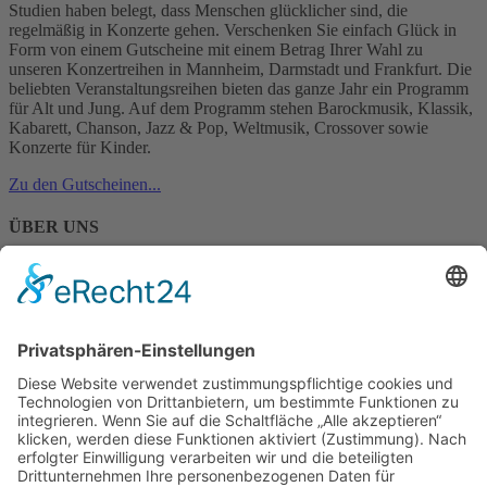
Studien haben belegt, dass Menschen glücklicher sind, die
regelmäßig in Konzerte gehen. Verschenken Sie einfach Glück in
Form von einem Gutscheine mit einem Betrag Ihrer Wahl zu
unseren Konzertreihen in Mannheim, Darmstadt und Frankfurt. Die
beliebten Veranstaltungsreihen bieten das ganze Jahr ein Programm
für Alt und Jung. Auf dem Programm stehen Barockmusik, Klassik,
Kabarett, Chanson, Jazz & Pop, Weltmusik, Crossover sowie
Konzerte für Kinder.
Zu den Gutscheinen...
ÜBER UNS
Über ALLEGRA
Kontakt
SERVICE
Newsletter
Verlosung
ALLEGRA - Agentur für Kultur
Kalmitstr. 24, 68163 Mannheim