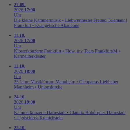
27.09.
2026
17:00
Uhr
Die kleine Kammermusik • Liebwerthester Freund Telemann!
Frankfurt • Evangelische Akademie
11.10.
2026
17:00
Uhr
Klosterkonzerte Frankfurt • Flow, my Tears
Frankfurt/M •
Karmeliterkloster
11.10.
2026
18:00
Uhr
25 Jahre MusikForum Mannheim • Cleopatras Liebhaber
Mannheim • Unionskirche
24.10.
2026
19:00
Uhr
Kammerkonzerte Darmstadt • Claudio Bohórquez
Darmstadt
• Jagdschloss Kranichstein
25.10.