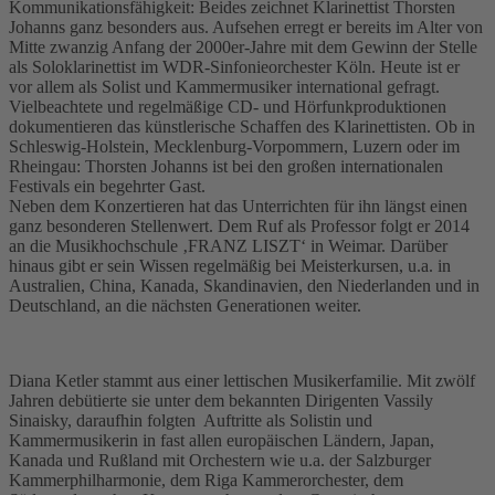
Kommunikationsfähigkeit: Beides zeichnet Klarinettist Thorsten
Johanns ganz besonders aus. Aufsehen erregt er bereits im Alter von
Mitte zwanzig Anfang der 2000er-Jahre mit dem Gewinn der Stelle
als Soloklarinettist im WDR-Sinfonieorchester Köln. Heute ist er
vor allem als Solist und Kammermusiker international gefragt.
Vielbeachtete und regelmäßige CD- und Hörfunkproduktionen
dokumentieren das künstlerische Schaffen des Klarinettisten. Ob in
Schleswig-Holstein, Mecklenburg-Vorpommern, Luzern oder im
Rheingau: Thorsten Johanns ist bei den großen internationalen
Festivals ein begehrter Gast.
Neben dem Konzertieren hat das Unterrichten für ihn längst einen
ganz besonderen Stellenwert. Dem Ruf als Professor folgt er 2014
an die Musikhochschule ‚FRANZ LISZT‘ in Weimar. Darüber
hinaus gibt er sein Wissen regelmäßig bei Meisterkursen, u.a. in
Australien, China, Kanada, Skandinavien, den Niederlanden und in
Deutschland, an die nächsten Generationen weiter.
Diana Ketler stammt aus einer lettischen Musikerfamilie. Mit zwölf
Jahren debütierte sie unter dem bekannten Dirigenten Vassily
Sinaisky, daraufhin folgten Auftritte als Solistin und
Kammermusikerin in fast allen europäischen Ländern, Japan,
Kanada und Rußland mit Orchestern wie u.a. der Salzburger
Kammerphilharmonie, dem Riga Kammerorchester, dem