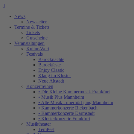

News
Newsletter
Termine & Tickets
Tickets
Gutscheine
Veranstaltungen
Kultur-Wert
Festivals
Barocknächte
Barockfeste
Enjoy Classic
Klang im Kloster
Neue Altstadt
Konzertreihen
• Die Kleine Kammermusik Frankfurt
• Musik Plus Mannheim
• Alte Musik - unerhört jung Mannheim
• Kammerkonzerte Bickenbach
• Kammerkonzerte Darmstadt
• Klosterkonzerte Frankfurt
Musiktheater
TemPest