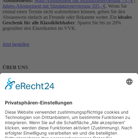
Abonnements:
Wahl-Abonnement mit Sitzplatzreservierung 75,- €
|
Jahres-Abonnement mit Sitzplatzreservierung 105,- €
. Wenn Sie
einmal einen Termin nicht wahrnehmen können, geben Sie den
Aboausweis einfach an Freunde oder Bekannte weiter. Ein
ideales
Geschenk für alle Klassikliebhaber
. Sparen Sie bis zu 20%
gegenüber den Einzelkarten im VVK.
Jetzt bestellen
ÜBER UNS
Über ALLEGRA
Kontakt
SERVICE
Newsletter
Verlosung
ALLEGRA - Agentur für Kultur