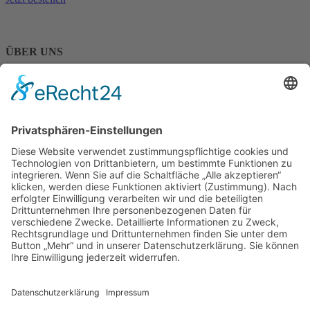
ÜBER UNS
Über ALLEGRA
Kontakt
SERVICE
Newsletter
Verlosung
ALLEGRA - Agentur für Kultur
Kalmitstr. 24, 68163 Mannheim
Tel.: 0621 83 21 270
E-Mail:
info@allegra-online.de
Facebook
Twitter
Instagram