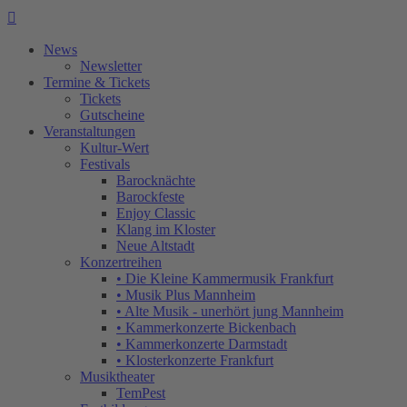

News
Newsletter
Termine & Tickets
Tickets
Gutscheine
Veranstaltungen
Kultur-Wert
Festivals
Barocknächte
Barockfeste
Enjoy Classic
Klang im Kloster
Neue Altstadt
Konzertreihen
• Die Kleine Kammermusik Frankfurt
• Musik Plus Mannheim
• Alte Musik - unerhört jung Mannheim
• Kammerkonzerte Bickenbach
• Kammerkonzerte Darmstadt
• Klosterkonzerte Frankfurt
Musiktheater
TemPest