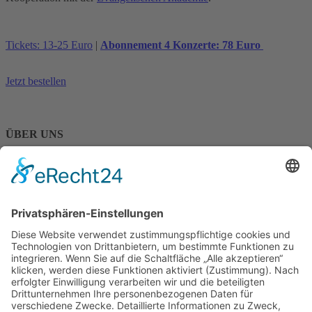
Tickets: 13-25 Euro
|
Abonnement 4 Konzerte: 78 Euro
Jetzt bestellen
ÜBER UNS
Über ALLEGRA
Kontakt
SERVICE
Newsletter
Verlosung
ALLEGRA - Agentur für Kultur
Kalmitstr. 24, 68163 Mannheim