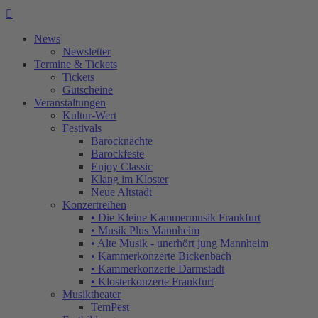

News
Newsletter
Termine & Tickets
Tickets
Gutscheine
Veranstaltungen
Kultur-Wert
Festivals
Barocknächte
Barockfeste
Enjoy Classic
Klang im Kloster
Neue Altstadt
Konzertreihen
• Die Kleine Kammermusik Frankfurt
• Musik Plus Mannheim
• Alte Musik - unerhört jung Mannheim
• Kammerkonzerte Bickenbach
• Kammerkonzerte Darmstadt
• Klosterkonzerte Frankfurt
Musiktheater
TemPest