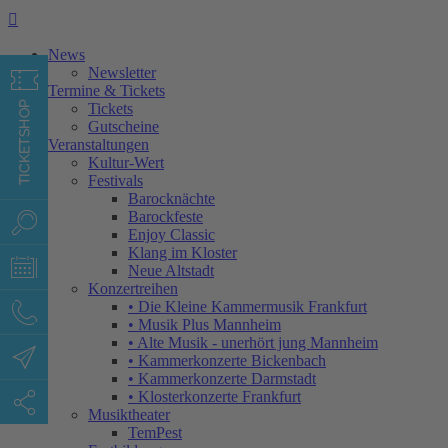

News
Newsletter
Termine & Tickets
Tickets
Gutscheine
Veranstaltungen
Kultur-Wert
Festivals
Barocknächte
Barockfeste
Enjoy Classic
Klang im Kloster
Neue Altstadt
Konzertreihen
• Die Kleine Kammermusik Frankfurt
• Musik Plus Mannheim
• Alte Musik - unerhört jung Mannheim
• Kammerkonzerte Bickenbach
• Kammerkonzerte Darmstadt
• Klosterkonzerte Frankfurt
Musiktheater
TemPest