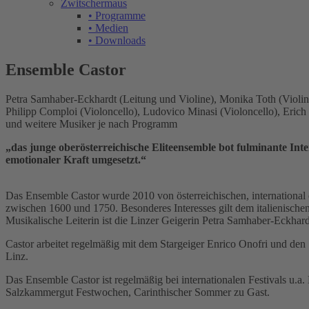
Zwitschermaus
• Programme
• Medien
• Downloads
Ensemble Castor
Petra Samhaber-Eckhardt (Leitung und Violine), Monika Toth (Violine
Philipp Comploi (Violoncello), Ludovico Minasi (Violoncello), Eric
und weitere Musiker je nach Programm
„das junge oberösterreichische Eliteensemble bot fulminante In
emotionaler Kraft umgesetzt.“
Das Ensemble Castor wurde 2010 von österreichischen, international e
zwischen 1600 und 1750. Besonderes Interesses gilt dem italienisch
Musikalische Leiterin ist die Linzer Geigerin Petra Samhaber-Eckhard
Castor arbeitet regelmäßig mit dem Stargeiger Enrico Onofri und de
Linz.
Das Ensemble Castor ist regelmäßig bei internationalen Festivals u.
Salzkammergut Festwochen, Carinthischer Sommer zu Gast.