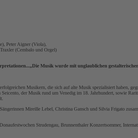
), Peter Aigner (Viola),
h Traxler (Cembalo und Orgel)
terpretationen...„Die Musik wurde mit unglaublichen gestalterisc
rfolgreichen Musikern, die sich auf alte Musik spezialisiert haben, g
en Seicento, der Musik rund um Venedig im 18. Jahrhundert, sowie Rari
t.
n Sängerinnen Mireille Lebel, Christina Gansch und Silvia Frigato zus
a. Donaufestwochen Strudengau, Brunnenthaler Konzertsommer, Internat